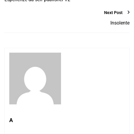
Next Post
Insolente
A